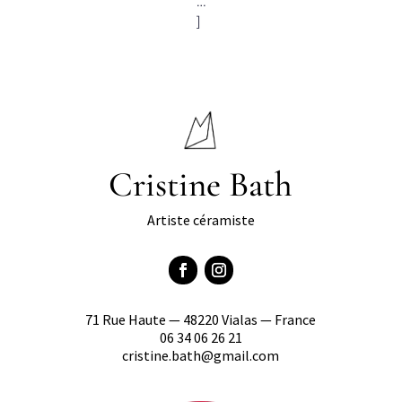
…
]
Cristine Bath
Artiste céramiste
71 Rue Haute — 48220 Vialas — France
06 34 06 26 21
cristine.bath@gmail.com